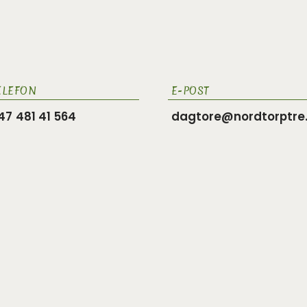
ELEFON
E-POST
481 41 564
dagtore@nordtorptre