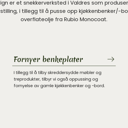
ign er et snekkerverksted i Valdres som produse
tilling, i tillegg til å pusse opp kjøkkenbenker/-b
overflateolje fra ‪Rubio Monocoat.
Fornyer benkeplater
I tillegg til å tilby skreddersydde møbler og
treprodukter, tilbyr vi også oppussing og
fornyelse av gamle kjøkkenbenker og -bord.